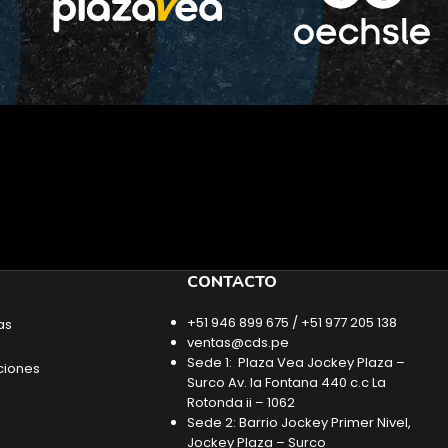
CONTACTO
+51 946 899 675 / +51 977 205 138
as
ventas@cds.pe
Sede 1: Plaza Vea Jockey Plaza –
ciones
Surco Av. la Fontana 440 c.c La
Rotonda ii – 1062
Sede 2: Barrio Jockey Primer Nivel,
Jockey Plaza – Surco