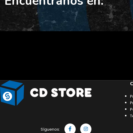
Encuéntranos en:
C
P
P
P
T
Síguenos: