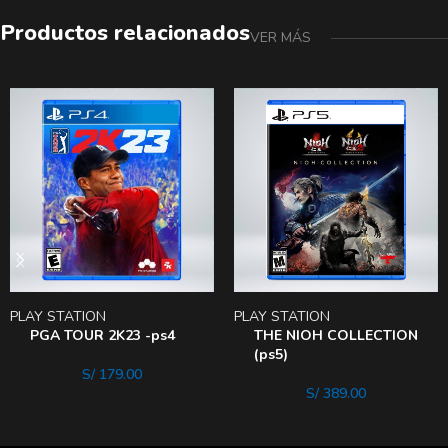
Productos relacionados
VER MÁS
PLAY STATION
PLAY STATION
PGA TOUR 2K23 -ps4
THE NIOH COLLECTION
(ps5)
S/
179.00
S/
389.00