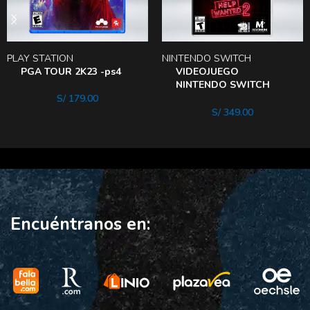
PLAY STATION
NINTENDO SWITCH
PGA TOUR 2K23 -ps4
VIDEOJUEGO
NINTENDO SWITCH
FIVE NIGHTS AT
S/
179.00
FREDDY´S HELP
S/
349.00
WANTED 2
Encuéntranos en: