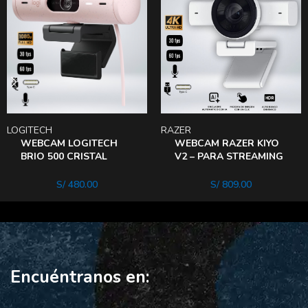
LOGITECH
RAZER
WEBCAM LOGITECH
WEBCAM RAZER KIYO
BRIO 500 CRISTAL
V2 – PARA STREAMING
MICROFONO STEREO
ULTRA HD 4K 30FPS
Puerto USB-C
(BLANCO)
S/
480.00
S/
809.00
Encuéntranos en: