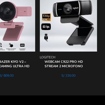
LOGITECH
E
AZER KIYO V2 –
WEBCAM C922 PRO HD
EAMING ULTRA HD
STREAM 2 MICROFONO
 (ROSA CUARZO)
SONIDO STEREO
S/
809.00
S/
330.00