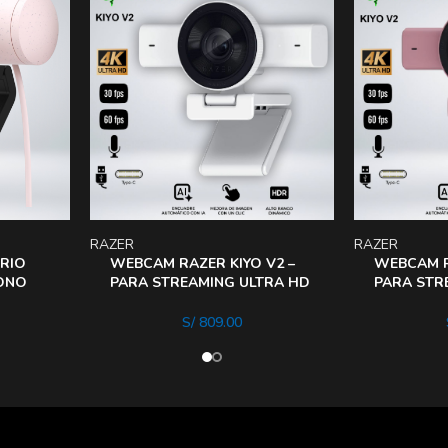
RAZER
RAZER
RIO
WEBCAM RAZER KIYO V2 –
WEBCAM R
FONO
PARA STREAMING ULTRA HD
PARA STR
4K 30FPS (BLANCO)
4K 30FPS
S/
809.00