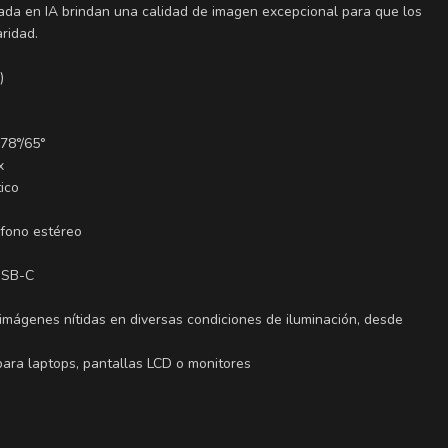
sada en IA brindan una calidad de imagen excepcional para que los
ridad.
)
/78°/65°
x
ico
ófono estéreo
USB-C
imágenes nítidas en diversas condiciones de iluminación, desde
 para laptops, pantallas LCD o monitores