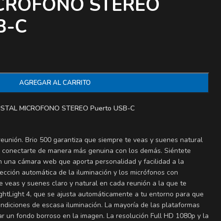
ICROFONO STEREO
B-C
AGREGAR AL CARRITO
ISTAL MICROFONO STEREO Puerto USB-C
reunión. Brio 500 garantiza que siempre te veas y suenes natural
s conectarte de manera más genuina con los demás. Siéntete
n una cámara web que aporta personalidad y facilidad a la
rrección automática de la iluminación y los micrófonos con
e veas y suenes claro y natural en cada reunión a la que te
ightLight 4, que se ajusta automáticamente a tu entorno para que
ondiciones de escasa iluminación. La mayoría de las plataformas
r un fondo borroso en la imagen. La resolución Full HD 1080p y la