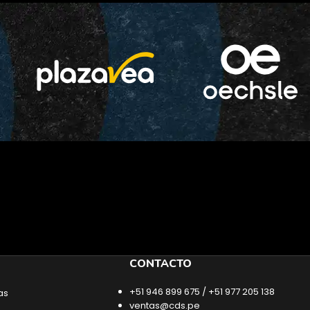
CONTACTO
+51 946 899 675 / +51 977 205 138
as
ventas@cds.pe