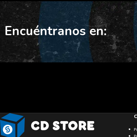
Encuéntranos en:
C
P
P