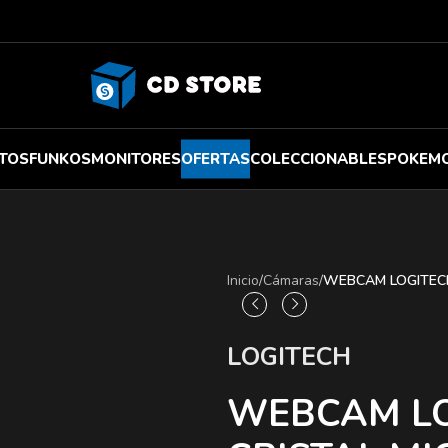
TOS
FUNKOS
MONITORES
OFERTAS
COLECCIONABLES
POKEM
Inicio
/
Cámaras
/
WEBCAM LOGITECH
LOGITECH
WEBCAM LO