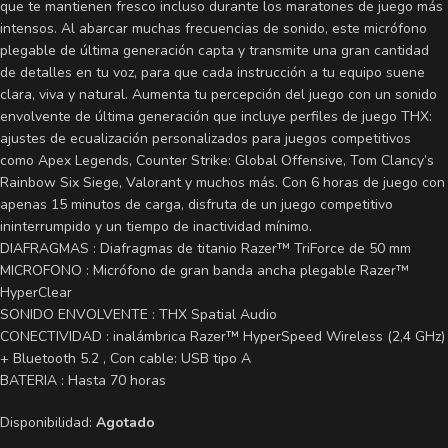
que te mantienen fresco incluso durante los maratones de juego más
intensos. Al abarcar muchas frecuencias de sonido, este micrófono
plegable de última generación capta y transmite una gran cantidad
de detalles en tu voz, para que cada instrucción a tu equipo suene
clara, viva y natural. Aumenta tu percepción del juego con un sonido
envolvente de última generación que incluye perfiles de juego THX:
ajustes de ecualización personalizados para juegos competitivos
como Apex Legends, Counter Strike: Global Offensive, Tom Clancy’s
Rainbow Six Siege, Valorant y muchos más. Con 6 horas de juego con
apenas 15 minutos de carga, disfruta de un juego competitivo
ininterrumpido y un tiempo de inactividad mínimo.
DIAFRAGMAS : Diafragmas de titanio Razer™ TriForce de 50 mm
MICROFONO : Micrófono de gran banda ancha plegable Razer™
HyperClear
SONIDO ENVOLVENTE : THX Spatial Audio
CONECTIVIDAD : inalámbrica Razer™ HyperSpeed Wireless (2,4 GHz)
+ Bluetooth 5.2 , Con cable: USB tipo A
BATERIA : Hasta 70 horas
Disponibilidad:
Agotado