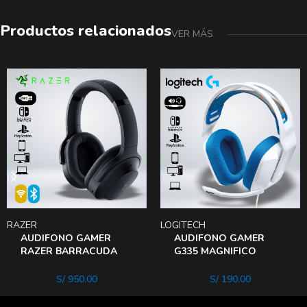
Productos relacionados
VER MÁS
RAZER
LOGITECH
AUDIFONO GAMER
AUDIFONO GAMER
RAZER BARRACUDA
G335 MAGNIFICO
PRO AUDIO THX
SONIDO
SPACIAL ENVOLVENTE
MULTIPLAFORMA PC
S/
950.00
S/
190.00
PS NSWITCH XBOX
SPHONE