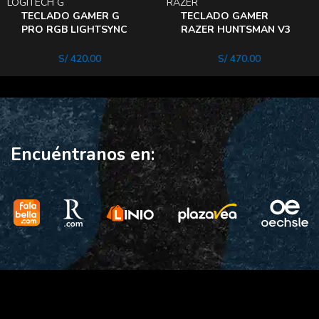
LOGITECH G
RAZER
TECLADO GAMER G
TECLADO GAMER
PRO RGB LIGHTSYNC
RAZER HUNTSMAN V3
Gx Blue
X TKL RGB MECANICO
SWITCH PURPLE SP
S/
420.00
S/
470.00
Encuéntranos en: