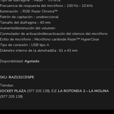
Tipo de diafragma :: Razer™ TriForce
Frecuencia de respuesta del micrófono :: 100 Hz – 10 kHz
Iluminación :: RGB: Razer Chroma™
Patrón de captación :: unidireccional
Tamaño del diafragma :: 40 mm
Aumento/disminución del volumen
Conmutador de activación/desactivación del silencio del micrófono
Estilo de micrófono :: Micrófono cardioide Razer™ HyperClear
Tipo de conexión :: USB tipo A
Diámetro interno de la almohadilla : 61 x 43 mm
Disponibilidad:
Agotado
SKU:
RAZ131CDSPE
Tiendas:
​JOCKEY PLAZA
(977 205 138),
​C.C LA ROTONDA 2 – LA MOLINA
(977 205 138)