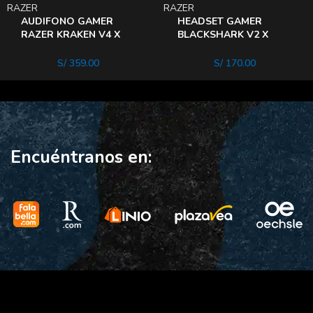
RAZER
RAZER
AUDIFONO GAMER
HEADSET GAMER
RAZER KRAKEN V4 X
BLACKSHARK V2 X
RGB USB-C SONIDO 7.1
Green
HYPERCLEAR
S/
359.00
S/
170.00
Encuéntranos en: