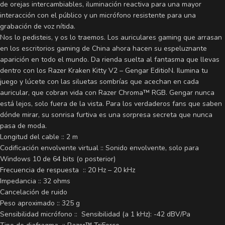
de orejas intercambiables, iluminación reactiva para una mayor
interacción con el público y un micrófono resistente para una
grabación de voz nítida.
Nos lo pedisteis, y os lo traemos. Los auriculares gaming que arrasan
en los escritorios gaming de China ahora hacen su espeluznante
aparición en todo el mundo. Da rienda suelta al fantasma que llevas
dentro con los Razer Kraken Kitty V2 – Gengar EditioN. Ilumina tu
juego y lúcete con las siluetas sombrías que acechan en cada
auricular, que cobran vida con Razer Chroma™ RGB. Gengar nunca
está lejos, solo fuera de la vista. Para los verdaderos fans que saben
dónde mirar, su sonrisa furtiva es una sorpresa secreta que nunca
pasa de moda.
Longitud del cable :: 2 m
Codificación envolvente virtual :: Sonido envolvente, solo para
Windows 10 de 64 bits (o posterior)
Frecuencia de respuesta :: 20 Hz – 20 kHz
Impedancia :: 32 ohms
Cancelación de ruido
Peso aproximado :: 325 g
Sensibilidad micrófono :: Sensibilidad (a 1 kHz): -42 dBV/Pa