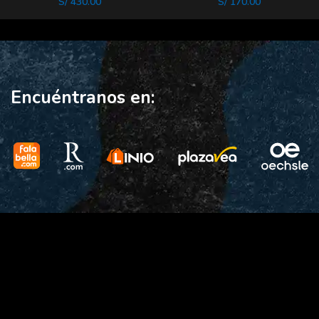
S/
430.00
S/
170.00
Encuéntranos en: