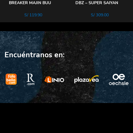
BREAKER MAJIN BUU
DBZ – SUPER SAIYAN
FINAL FORM 30Cm
GOD VEGETA
UNWAVERING SAIYAN
S/
119.90
S/
309.00
PRIDe
Encuéntranos en: