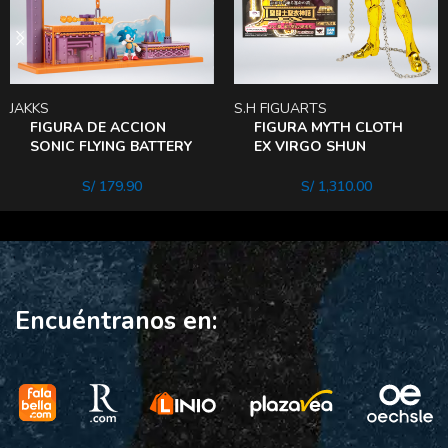
JAKKS
S.H FIGUARTS
FIGURA DE ACCION
FIGURA MYTH CLOTH
SONIC FLYING BATTERY
EX VIRGO SHUN
zone
INHERITOR OF THE
GOLD CLOTH
S/
179.90
S/
1,310.00
Encuéntranos en: