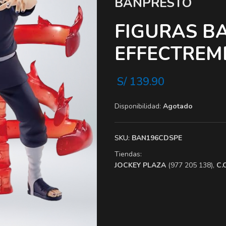
BANPRESTO
FIGURAS B
EFFECTREME
S/
139.90
Disponibilidad:
Agotado
SKU:
BAN196CDSPE
Tiendas:
​JOCKEY PLAZA
(977 205 138),
​C