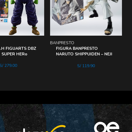
BANPRESTO
F
.H FIGUARTS DBZ
FIGURA BANPRESTO
O SUPER HERo
NARUTO SHIPPUIDEN – NEJI
Hyuga
S/
279.00
S/
119.90