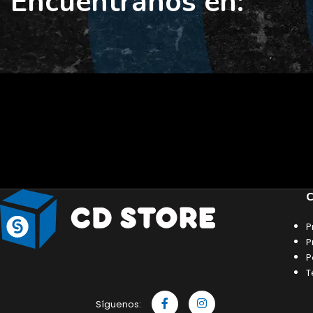
Encuéntranos en:
C
P
P
P
T
Síguenos: