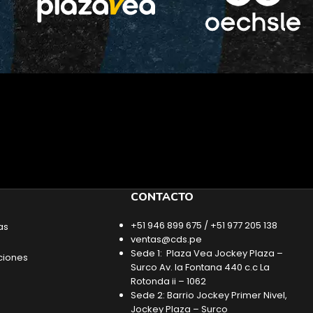
CONTACTO
+51 946 899 675 / +51 977 205 138
as
ventas@cds.pe
Sede 1: Plaza Vea Jockey Plaza –
ciones
Surco Av. la Fontana 440 c.c La
Rotonda ii – 1062
Sede 2: Barrio Jockey Primer Nivel,
Jockey Plaza – Surco