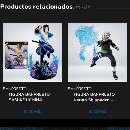
Productos relacionados
VER MÁS
BANPRESTO
BANPRESTO
FIGURA BANPRESTO
FIGURA BANPRESTO
SASUKE UCHIHA
Naruto Shippuden –
DISCIPULO DE
KAKASHI hatake
orochimaru
S/
209.90
S/
139.90