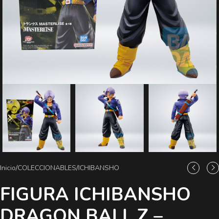
Inicio
/
COLECCIONABLES
/
ICHIBANSHO
FIGURA ICHIBANSHO
DRAGON BALL Z –