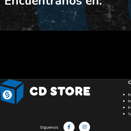
Encuéntranos en:
C
P
P
P
T
Síguenos: