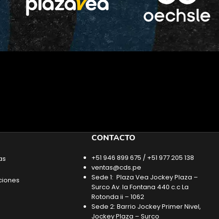
CONTACTO
+51 946 899 675 / +51 977 205 138
as
ventas@cds.pe
Sede 1: Plaza Vea Jockey Plaza –
ciones
Surco Av. la Fontana 440 c.c La
Rotonda ii – 1062
Sede 2: Barrio Jockey Primer Nivel,
Jockey Plaza – Surco