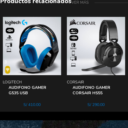
Productos relacionados
VER MÁS
LOGITECH
CORSAIR
AUDIFONO GAMER
AUDIFONO GAMER
G535 USB
CORSAIR HS55
INALAMBRICO PLAY
SURROUND SONIDO
STATION 5 PC
DOLBY 7.1
S/
410.00
S/
290.00
MULTIPLATAFORMA