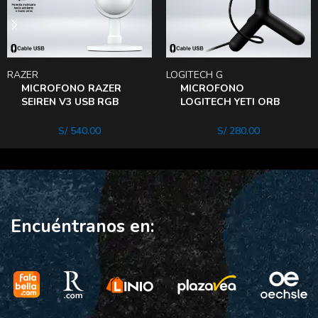
RAZER
LOGITECH G
MICROFONO RAZER
MICROFONO
SEIREN V3 USB RGB
LOGITECH YETI ORB
STREAMING SENSOR
RGB LIGHTSYNC PLUG
TOUCH SILENT
AND PLAY USB
S/
540.00
S/
280.00
BLANCO
Encuéntranos en: