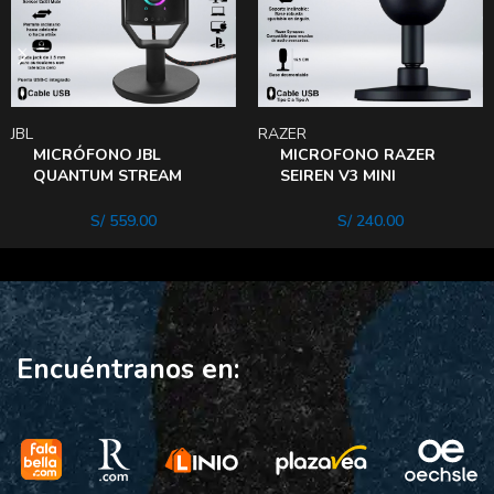
JBL
RAZER
MICRÓFONO JBL
MICROFONO RAZER
QUANTUM STREAM
SEIREN V3 MINI
STUDIO USB RGB
CLARIDAD COMPACTA
BLACK
SENSOR MUTE
S/
559.00
S/
240.00
SUPREME RUIDo
Encuéntranos en: