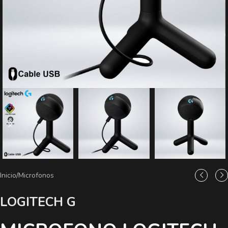
Inicio
/
Microfonos
LOGITECH G