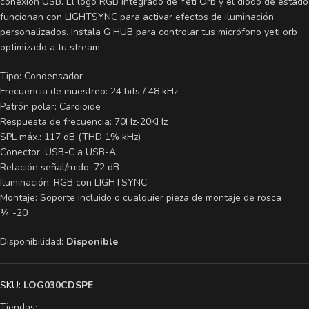
conexión USB. El logo RGB integrado de Yeti Orb y el diodo de estado
funcionan con LIGHTSYNC para activar efectos de iluminación
personalizados. Instala G HUB para controlar tus micrófono yeti orb
optimizado a tu stream.
Tipo: Condensador
Frecuencia de muestreo: 24 bits / 48 kHz
Patrón polar: Cardioide
Respuesta de frecuencia: 70Hz-20KHz
SPL máx.: 117 dB (THD 1% kHz)
Conector: USB-C a USB-A
Relación señal/ruido: 72 dB
Iluminación: RGB con LIGHTSYNC
Montaje: Soporte incluido o cualquier pieza de montaje de rosca
¼”-20
Disponibilidad:
Disponible
SKU:
LOG030CDSPE
Tiendas: