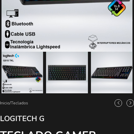
Inicio
/
Teclados
LOGITECH G