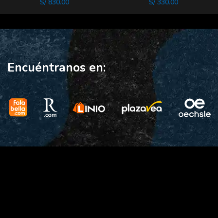
Wireless
CALIDAD LUZ BLANC
S/
830.00
S/
330.00
Encuéntranos en: