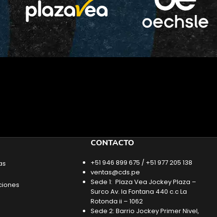
CONTACTO
+51 946 899 675 / +51 977 205 138
as
ventas@cds.pe
Sede 1: Plaza Vea Jockey Plaza –
ciones
Surco Av. la Fontana 440 c.c La
Rotonda ii – 1062
Sede 2: Barrio Jockey Primer Nivel,