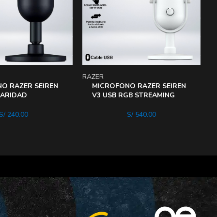
RAZER
R
O RAZER SEIREN
MICROFONO RAZER SEIREN
LARIDAD
V3 USB RGB STREAMING
 SENSOR MUTE
SENSOR TOUCH SILENT
RUIDo
BLANCO
S/
240.00
S/
540.00