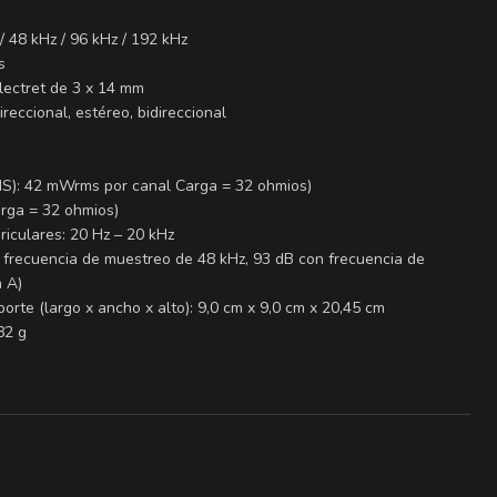
 48 kHz / 96 kHz / 192 kHz
s
lectret de 3 x 14 mm
reccional, estéreo, bidireccional
MS): 42 mWrms por canal Carga = 32 ohmios)
arga = 32 ohmios)
riculares: 20 Hz – 20 kHz
n frecuencia de muestreo de 48 kHz, 93 dB con frecuencia de
 A)
rte (largo x ancho x alto): 9,0 cm x 9,0 cm x 20,45 cm
82 g