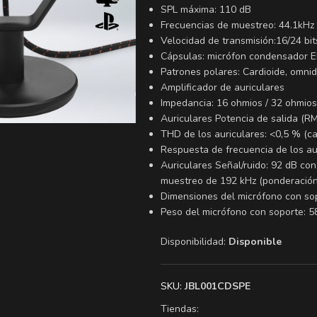
SPL máxima: 110 dB
Frecuencias de muestreo: 44.1kHz /
Velocidad de transmisión:16/24 bit
Cápsulas: micrófon condensador E
Patrones polares: Cardioide, omnidi
Amplificador de auriculares
Impedancia: 16 ohmios / 32 ohmios
Auriculares Potencia de salida (R
THD de los auriculares: <0,5 % (c
Respuesta de frecuencia de los au
Auriculares Señal/ruido: 92 dB co
muestreo de 192 kHz (ponderación
Dimensiones del micrófono con sopo
Peso del micrófono con soporte: 5
Disponibilidad:
Disponible
SKU:
JBL001CDSPE
Tiendas: