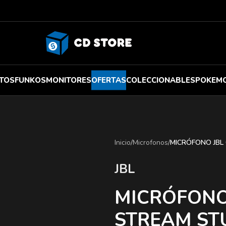
TOS
FUNKOS
MONITORES
OFERTAS
COLECCIONABLES
POKEM
Inicio
/
Microfonos
/
MICRÓFONO JBL
JBL
MICRÓFONO
STREAM ST