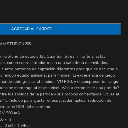
AGREGAR AL CARRITO
AM STUDIO USB
 micrófono de estudio JBL Quantum Stream. Tanto si estás
abas conun copresentador o con una sala llena de invitados,
 cuatro patrones de captación diferentes para que se escuche a
io ningún equipo adicional para mejorar tu experiencia de juego.
onando todo gracias al medidor VU RGB, y el compresor de rango
odos se mantenga al mismo nivel. ¿Vas a retransmitir una partida?
ntre los sonidos de la partida y sus propios comentarios. Utiliza el
E incluido para ajustar el ecualizador, aplicar reducción de
luminación RGB del micrófono.
 5 V 500 mA
16 kHz
, 0 dB = 1 v/Pa)