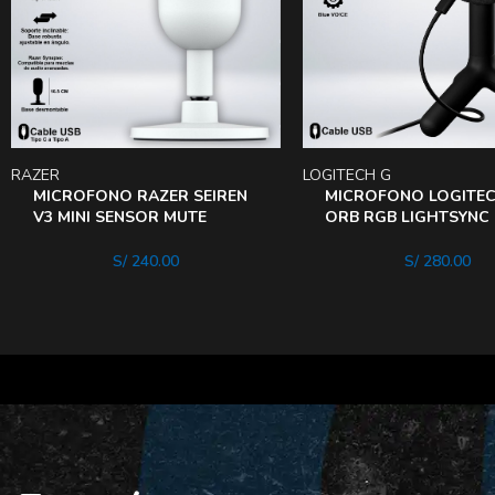
RAZER
LOGITECH G
MICROFONO RAZER SEIREN
MICROFONO LOGITEC
V3 MINI SENSOR MUTE
ORB RGB LIGHTSYNC
SUPREME RUIDO
AND PLAY USB
S/
240.00
S/
280.00