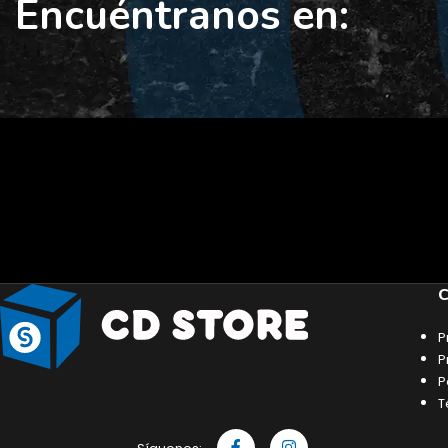
Encuéntranos en:
C
P
P
P
T