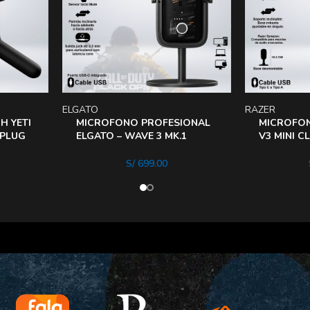
ELGATO
RAZER
H YETI
MICROFONO PROFESIONAL
MICROFON
 PLUG
ELGATO – WAVE 3 MK.1
V3 MINI C
EDICION CALL OF DUTY®
COMPACTA
BLACK OPS 6
SUPREME 
S/
699.00