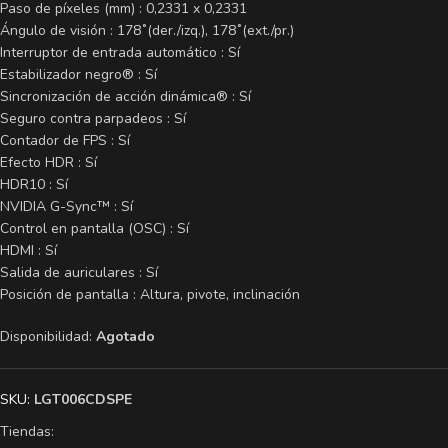
Paso de píxeles (mm) : 0,2331 x 0,2331
Ángulo de visión : 178˚(der./izq.), 178˚(ext./pr.)
Interruptor de entrada automático : Sí
Estabilizador negro® : Sí
Sincronización de acción dinámica® : Sí
Seguro contra parpadeos : Sí
Contador de FPS : Sí
Efecto HDR : Sí
HDR10 : Sí
NVIDIA G-Sync™ : Sí
Control en pantalla (OSC) : Sí
HDMI : Sí
Salida de auriculares : Sí
Posición de pantalla : Altura, pivote, inclinación
Disponibilidad:
Agotado
SKU:
LGT006CDSPE
Tiendas: