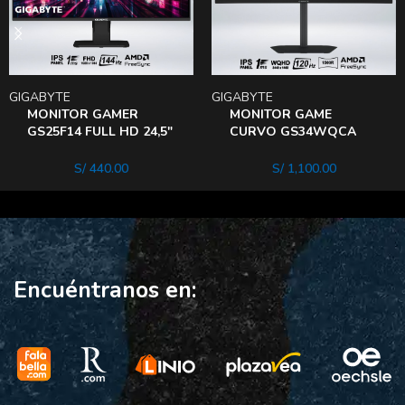
GIGABYTE
GIGABYTE
MONITOR GAMER
MONITOR GAME
GS25F14 FULL HD 24,5″
CURVO GS34WQCA
IPS 144hz 1ms HDR10
QHD 34″ VA 120hz 1ms
AMDfreesync
1500R HDReady AMD
S/
440.00
S/
1,100.00
Encuéntranos en: