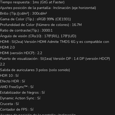
Tiempo respuesta : 1ms (GtG at Faster)
Ajustes posición de la pantalla : Inclinación (eje horizontal)
Brillo (Típ.)[cd/m²] : 300cd/m²
Gama de Color (Típ.) : sRGB 99% (CIE1931)
Profundidad de Color (Número de colores) : 16.7M
Ratio de contraste(Típ.) : 3000:1
Ángulo de visión (CR≥10) : 178º(R/L), 178º(U/D)
HDMI : SI(2ea) Versión HDMI Admite TMDS 6G y es compatible con
HDMI 2.0
HDMI (versión HDCP) : 2.2
Puerto de visualización : SI(1ea) Versión DP : 1.4 DP (versión HDCP)
2.2
Salida de auriculares 3 polos (solo sonido)
HDR 10 : Sí
Efecto HDR : Sí
AMD FreeSync™ : Sí
Estabilizador de Negros : Sí
Dynamic Action Sync : Sí
Cruceta : Sí
Contador de FPS : Sí