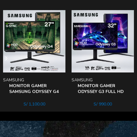
SAMSUNG
SAMSUNG
MONITOR GAMER
MONITOR GAMER
SAMSUNG ODYSSEY G4
ODYSSEY G3 FULL HD
FULL HD 27″
32″ VA 180HZ 1MS
LS27BG402ENXGO
HDr10
S/
1,100.00
S/
990.00
240Hz 1ms HDr10
LS32DG300ELXPE