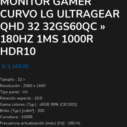
MONITOR GAMER
CURVO LG ULTRAGEAR
QHD 32 32GS60QC »
180HZ 1MS 1000R
HDR10
S/
1,160.00
Tamaño : 32 »
Resolución : 2560 x 1440
Tipo panel : VA
Relación aspecto : 16:9
Gama colores (Typ.) : sRGB 99% (CIE1931)
Brillo (Typ.) [cd/m²] : 300
Curvatura : 1000R
Frecuencia actualización (máx.) [Hz] : 180 Hz