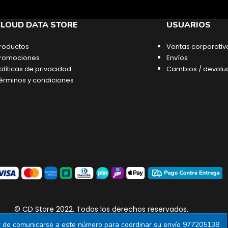
LOUD DATA STORE
USUARIOS
roductos
Ventas corporativ
romociones
Envíos
olíticas de privacidad
Cambios / devolu
érminos y condiciones
© CD Store 2022. Todos los derechos reservados.
or de comunicarse a este número para coordinar su envío 977205138