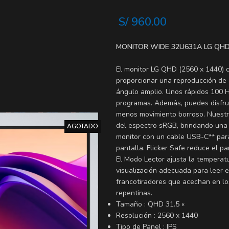
S/
960.00
MONITOR WIDE 32U631A LG QHD 
El monitor LG QHD (2560 x 1440) c
proporcionar una reproducción de c
ángulo amplio. Unos rápidos 100 H
programas. Además, puedes disfrut
menos movimiento borroso. Nuestra
del espectro sRGB, brindando una 
AGOTADO
monitor con un cable USB-C** para
pantalla. Flicker Safe reduce el p
El Modo Lector ajusta la temperatu
visualización adecuada para leer e
francotiradores que acechan en l
repentinas.
Tamaño : QHD 31.5 «
Resolución : 2560 x 1440
Tipo de Panel : IPS