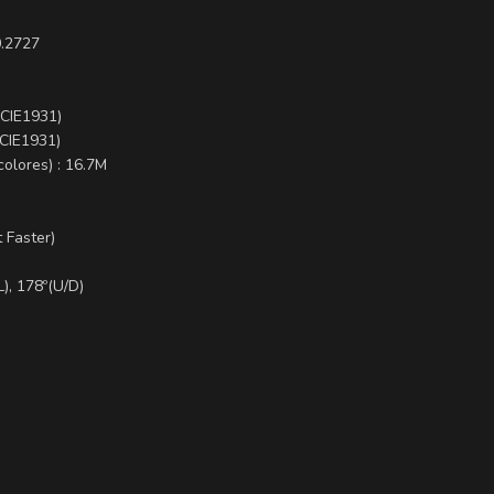
0.2727
(CIE1931)
(CIE1931)
olores) : 16.7M
 Faster)
L), 178º(U/D)