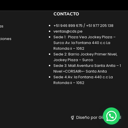
CONTACTO
+51 946 899 675 / +51 977 205 138
as
ventas@cds.pe
Sede 1: Plaza Vea Jockey Plaza –
ciones
Surco Av. la Fontana 440 c.c La
Rotonda ii – 1062
Sede 2: Barrio Jockey Primer Nivel,
Jockey Plaza – Surco
Sede 3: Mall Aventura Santa Anita – 1
Nivel «CORSAIR»- Santa Anita
Sede 4:Av. la Fontana 440 c.c La
Rotonda ii – 1062
Diseño por Glob Digital