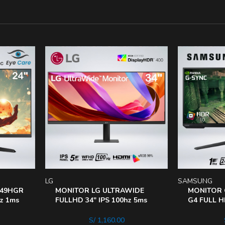
LG
SAMSUNG
249HGR
MONITOR LG ULTRAWIDE
MONITOR 
hz 1ms
FULLHD 34″ IPS 100hz 5ms
G4 FULL H
ARE
HDR400 IDEAL GAME
HDR10 LS
S/
1,160.00