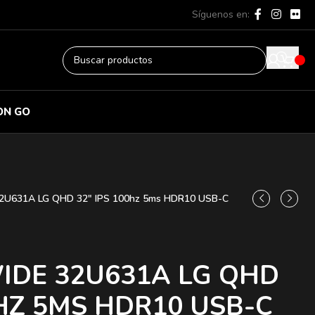
Síguenos en:
ON GO
U631A LG QHD 32″ IPS 100hz 5ms HDR10 USB-C
IDE 32U631A LG QHD
0HZ 5MS HDR10 USB-C