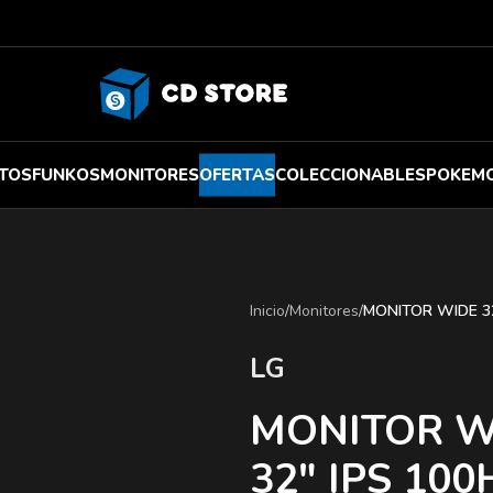
TOS
FUNKOS
MONITORES
OFERTAS
COLECCIONABLES
POKEM
Inicio
/
Monitores
/
MONITOR WIDE 32
LG
MONITOR W
32″ IPS 10