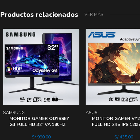
Productos relacionados
VER MÁS
SAMSUNG
ASUS
MONITOR GAMER ODYSSEY
MONITOR GAMER VY
G3 FULL HD 32″ VA 180HZ
FULL HD 24 » IPS 120
1MS HDr10 LS32DG300ELXPE
SIN PARPADEO EYE C
S/
990.00
S/
435.00