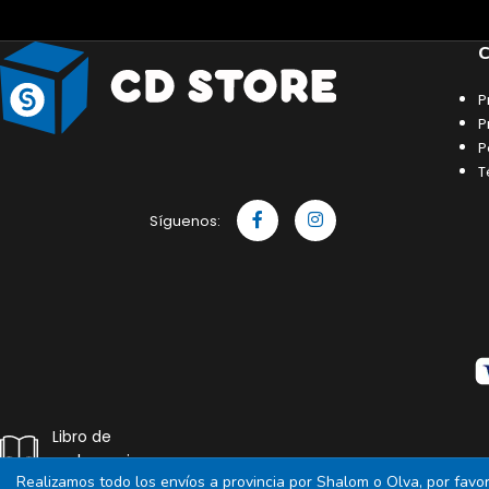
C
P
P
P
T
Síguenos:
Libro de
reclamaciones
Realizamos todo los envíos a provincia por Shalom o Olva, por fav