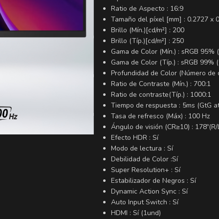
Ratio de Aspecto : 16:9
Tamaño del píxel [mm] : 0.2727 x 
Brillo (Mín.)[cd/m²] : 200
Brillo (Típ.)[cd/m²] : 250
Gama de Color (Mín.) : sRGB 95% 
Gama de Color (Típ.) : sRGB 99% 
Profundidad de Color (Número de c
Ratio de Contraste (Mín.) : 700:1
Ratio de contraste(Típ.) : 1000:1
Tiempo de respuesta : 5ms (GtG at
Tasa de refresco (Máx) : 100 Hz
Ángulo de visión (CR≥10) : 178º(R/
Efecto HDR : Sí
Modo de lectura : Sí
Debilidad de Color :Sí
Super Resolution+ : Sí
Estabilizador de Negros : Sí
Dynamic Action Sync : Sí
Auto Input Switch : Sí
HDMI : Sí (1und)