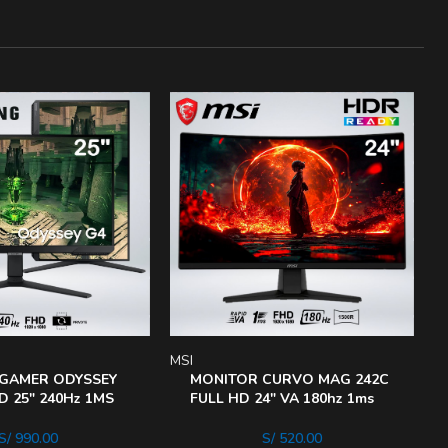
MSI
L
GAMER ODYSSEY
MONITOR CURVO MAG 242C
D 25″ 240Hz 1MS
FULL HD 24″ VA 180hz 1ms
25BG402ENXGO
1500R HDReady AIVISION
S/
990.00
S/
520.00