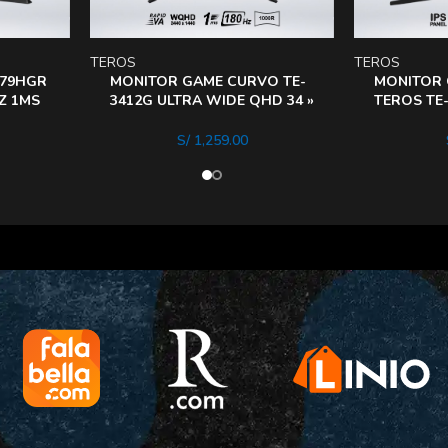
TEROS
TEROS
279HGR
MONITOR GAME CURVO TE-
MONITOR
HZ 1MS
3412G ULTRA WIDE QHD 34 »
TEROS TE-
VA 180hz 1ms 1000R HDR
IPS FLAT, 
S/
1,259.00