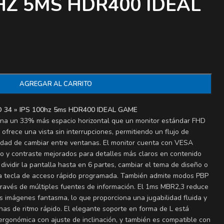
0HZ 5MS HDR400 IDEAL
AGREGAR AL CARRITO
34 » IPS 100hz 5ms HDR400 IDEAL GAME
ona un 33% más espacio horizontal que un monitor estándar FHD
ofrece una vista sin interrupciones, permitiendo un flujo de
esidad de cambiar entre ventanas. El monitor cuenta con VESA
o y contraste mejorados para detalles más claros en contenido
vidir la pantalla hasta en 6 partes, cambiar el tema de diseño o
 la tecla de acceso rápido programada. También admite modos PBP
 a través de múltiples fuentes de información. El 1ms MBR2,3 reduce
s imágenes fantasma, lo que proporciona una jugabilidad fluida y
nas de ritmo rápido. El elegante soporte en forma de L está
rgonómica con ajuste de inclinación, y también es compatible con