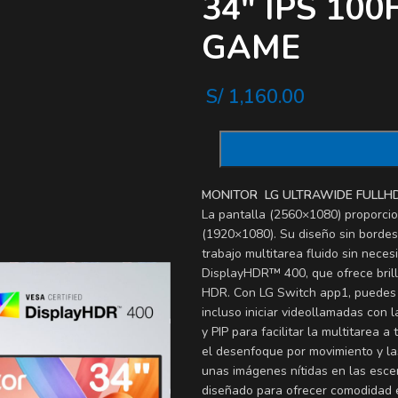
34″ IPS 10
GAME
S/
1,160.00
MONITOR LG ULTRAWIDE FULLHD 
La pantalla (2560×1080) proporci
(1920×1080). Su diseño sin bordes 
trabajo multitarea fluido sin nec
DisplayHDR™ 400, que ofrece brill
HDR. Con LG Switch app1, puedes di
incluso iniciar videollamadas con
y PIP para facilitar la multitarea
el desenfoque por movimiento y la
unas imágenes nítidas en las esce
diseñado para ofrecer comodidad e