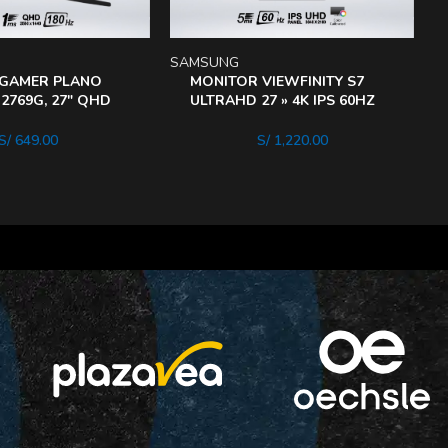
SAMSUNG
S
 GAMER PLANO
MONITOR VIEWFINITY S7
2769G, 27″ QHD
ULTRAHD 27 » 4K IPS 60HZ
180 HZ, 1MS
5MS HDR10 LS27D700EALPe
S/
649.00
S/
1,220.00