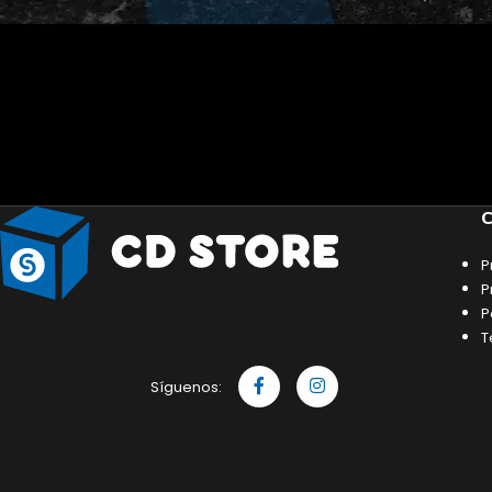
C
P
P
P
T
Síguenos: