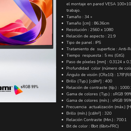
el montaje en pared VESA 100×100 
trabajo.
Tamaño : 34 «
Tamaño [cm] : 86.36cm
Resolución : 2560 x 1080
Relación de aspecto : 21:9
Tipo de panel : IPS
Tratamiento de superficie : Anti-R
Tiempo respuesta : 5 ms (GtG)
Paso de píxeles [mm] : 0.3124 x 0.
Profundidad color (número de colo
Ángulo de visión (CR≥10) : 178º(R/
Brillo (Typ.) [cd/m²] : 400
Relación de contraste (típ.) : 1000:
Gama de colores (Typ.) : sRGB 99
Gama de colores (mín.) : sRGB 95
Frecuencia actualización (máx.) [H
Brillo (mín.) [cd/m²] : 320
Relación Contraste (Min.) : 700:1
Bit de color : 8bit (6bit+FRC)