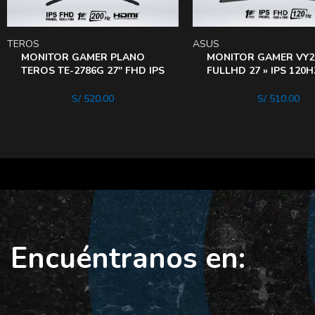
TEROS
ASUS
MONITOR GAMER PLANO
MONITOR GAMER VY
TEROS TE-2786G 27″ FHD IPS
FULLHD 27 » IPS 120
1MS 200HZ 1920X1080
GAMEPLUS EYE CARE
S/
520.00
S/
510.00
Encuéntranos en: