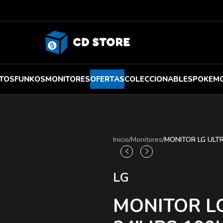
TOS
FUNKOS
MONITORES
OFERTAS
COLECCIONABLES
POKEM
Inicio
/
Monitores
/
MONITOR LG ULTR
LG
MONITOR L