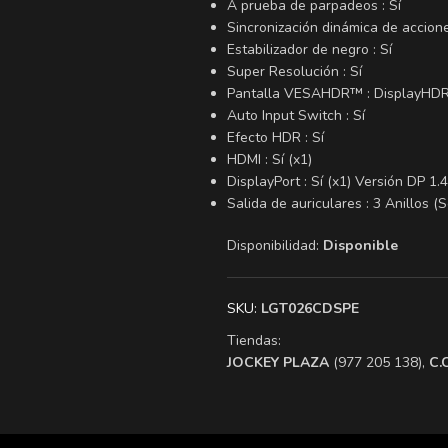
A prueba de parpadeos : Sí
Sincronización dinámica de accione
Estabilizador de negro : Sí
Super Resolución : Sí
Pantalla VESAHDR™ : DisplayHD
Auto Input Switch : Sí
Efecto HDR : Sí
HDMI : Sí (x1)
DisplayPort : Sí (x1) Versión DP 1.4
Salida de auriculares : 3 Anillos (
Disponibilidad:
Disponible
SKU:
LGT026CDSPE
Tiendas:
​JOCKEY PLAZA
(977 205 138),
​C