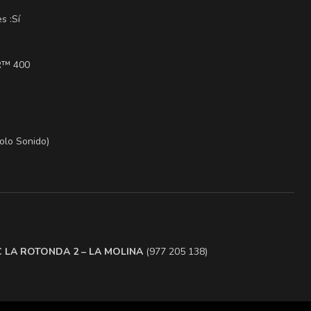
s :Sí
R™ 400
Solo Sonido)
.C LA ROTONDA 2 – LA MOLINA
(977 205 138)