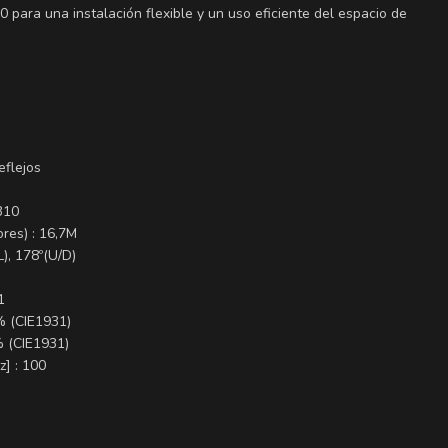
para una instalación flexible y un uso eficiente del espacio de
eflejos
310
res) : 16,7M
L), 178º(U/D)
1
% (CIE1931)
% (CIE1931)
z] : 100