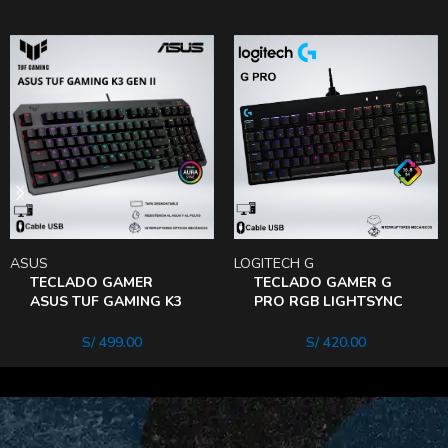
ASUS
LOGITECH G
TECLADO GAMER
TECLADO GAMER G
ASUS TUF GAMING K3
PRO RGB LIGHTSYNC
GEN II SWITCH RED
Gx Blue
OPTICO LINEAL RGB
S/
499.00
S/
420.00