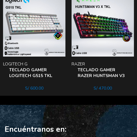
LOGITECH G
RAZER
TECLADO GAMER
TECLADO GAMER
LOGITECH G515 TKL
RAZER HUNTSMAN V3
LIGHTSPEED RGB
X TKL RGB MECANICO
BLUETOOTH
SWITCH PURPLE SP
S/
600.00
S/
470.00
Encuéntranos en: