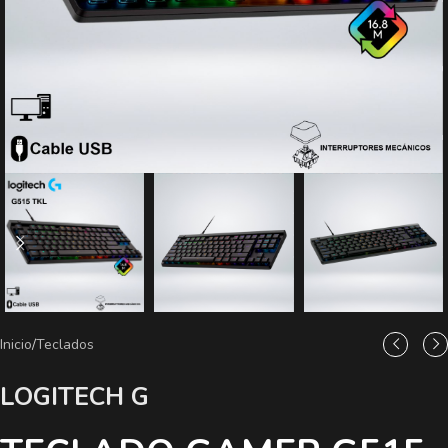
Inicio
/
Teclados
LOGITECH G