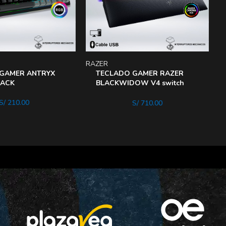
RAZER
R
GAMER ANTRYX
TECLADO GAMER RAZER
LACK
BLACKWIDOW V4 switch
GREEN HYPERPOLLING
S/
210.00
S/
710.00