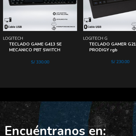
LOGITECH
LOGITECH G
TECLADO GAME G413 SE
TECLADO GAMER G21
MECANICO PBT SWITCH
PRODIGY rgb
TACTIL ALTA CALIDAD LUZ
BLANC
S/
230.00
S/
330.00
Encuéntranos en: