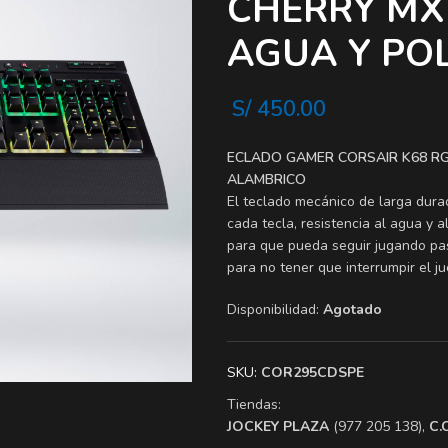
CHERRY MX
AGUA Y PO
S/
450.00
ECLADO GAMER CORSAIR K68 RG
ALAMBRICO
El teclado mecánico de larga dur
cada tecla, resistencia al agua y 
para que pueda seguir jugando pas
para no tener que interrumpir el ju
Disponibilidad:
Agotado
SKU:
COR295CDSPE
Tiendas:
​JOCKEY PLAZA
(977 205 138),
​C