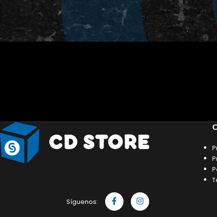
C
P
P
P
T
Síguenos: