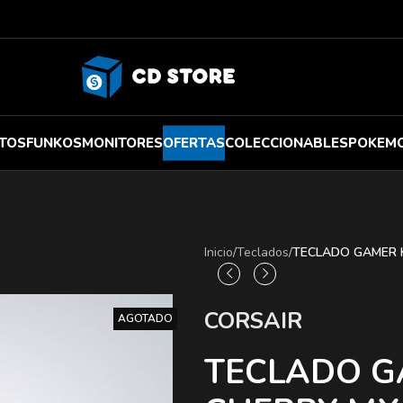
TOS
FUNKOS
MONITORES
OFERTAS
COLECCIONABLES
POKEM
Inicio
/
Teclados
/
TECLADO GAMER 
CORSAIR
AGOTADO
TECLADO G