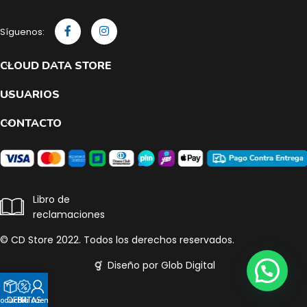
Síguenos:
CLOUD DATA STORE
USUARIOS
CONTACTO
Libro de
reclamaciones
© CD Store 2022. Todos los derechos reservados.
Diseño por Glob Digital
roductos
OFERTAS
Mi cuenta