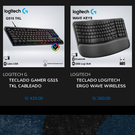
LOGITECH G
LOGITECH
TECLADO GAMER G515
TECLADO LOGITECH
TKL CABLEADO
ERGO WAVE WIRELESS
LIGHTSYNC RGB PBT
USB BOLT BLUETOOTH
DOBLE INYECCION
SP
S/
420.00
S/
260.00