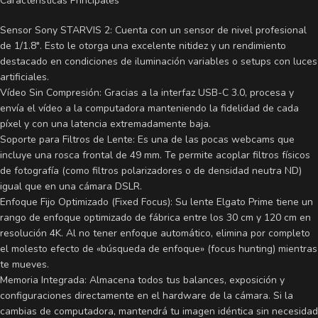
Características Principales
Sensor Sony STARVIS 2: Cuenta con un sensor de nivel profesional
de 1/1.8″. Esto le otorga una excelente nitidez y un rendimiento
destacado en condiciones de iluminación variables o setups con luces
artificiales.
Vídeo Sin Compresión: Gracias a la interfaz USB-C 3.0, procesa y
envía el vídeo a la computadora manteniendo la fidelidad de cada
píxel y con una latencia extremadamente baja.
Soporte para Filtros de Lente: Es una de las pocas webcams que
incluye una rosca frontal de 49 mm. Te permite acoplar filtros físicos
de fotografía (como filtros polarizadores o de densidad neutra ND)
igual que en una cámara DSLR.
Enfoque Fijo Optimizado (Fixed Focus): Su lente Elgato Prime tiene un
rango de enfoque optimizado de fábrica entre los 30 cm y 120 cm en
resolución 4K. Al no tener enfoque automático, elimina por completo
el molesto efecto de «búsqueda de enfoque» (focus hunting) mientras
te mueves.
Memoria Integrada: Almacena todos tus balances, exposición y
configuraciones directamente en el hardware de la cámara. Si la
cambias de computadora, mantendrá tu imagen idéntica sin necesidad