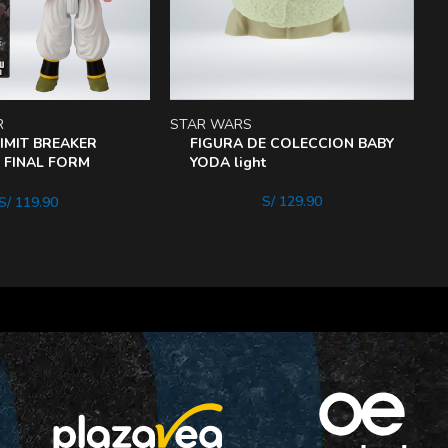
R
STAR WARS
S
IMIT BREAKER
FIGURA DE COLECCION BABY
 FINAL FORM
YODA light
S/
129.90
S/
119.90