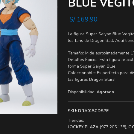
BLUE VEGIT
S/
169.90
La figura Super Saiyan Blue Vegit
los fans de Dragon Ball. Aquí tien
Tamaño: Mide aproximadamente 17 c
Detalles Épicos: Esta figura artic
forma Super Saiyan Blue.
Coleccionable: Es perfecta para dis
las figuras Dragon Stars!
Disponibilidad:
Agotado
SKU:
DRA015CDSPE
Tiendas:
​JOCKEY PLAZA
(977 205 138),
​C