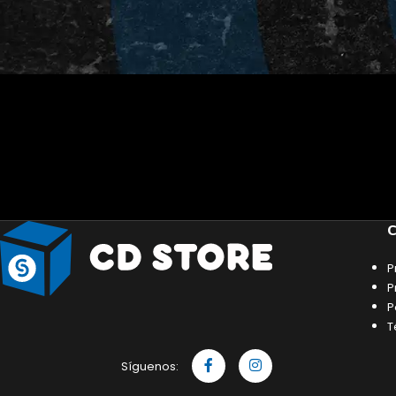
C
P
P
P
T
Síguenos: