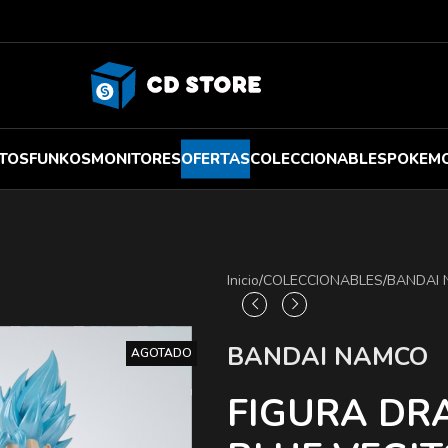
TOS
FUNKOS
MONITORES
OFERTAS
COLECCIONABLES
POKEM
Inicio
/
COLECCIONABLES
/
BANDAI
BANDAI NAMCO
AGOTADO
FIGURA DR