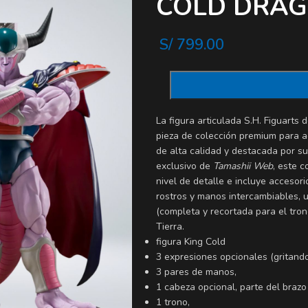
COLD DRAG
S/
799.00
La figura articulada
S.H. Figuarts 
pieza de colección premium para 
de alta calidad y destacada por s
exclusivo de
Tamashii Web
, este c
nivel de detalle e incluye accesor
rostros y manos intercambiables, 
(completa y recortada para el tron
Tierra.
figura King Cold
3 expresiones opcionales (gritand
3 pares de manos,
1 cabeza opcional, parte del brazo
1 trono,