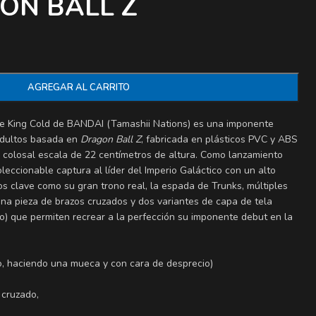
ON BALL Z
AGREGAR AL CARRITO
de King Cold
de BANDAI (Tamashii Nations) es una imponente
adultos basada en
Dragon Ball Z
, fabricada en plásticos PVC y ABS
u colosal escala de
22 centímetros de altura
. Como lanzamiento
oleccionable captura al líder del Imperio Galáctico con un alto
ios clave como su gran trono real, la espada de Trunks, múltiples
una pieza de brazos cruzados y dos variantes de capa de tela
o) que permiten recrear a la perfección su imponente debut en la
o, haciendo una mueca y con cara de desprecio)
 cruzado,