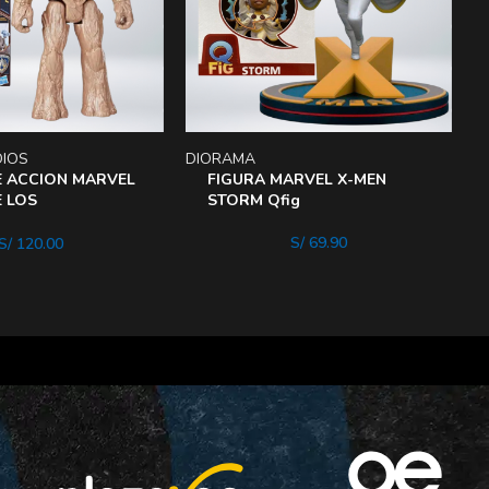
DIOS
DIORAMA
B
E ACCION MARVEL
FIGURA MARVEL X-MEN
 LOS
STORM Qfig
S DE LA Galaxia
S/
69.90
S/
120.00