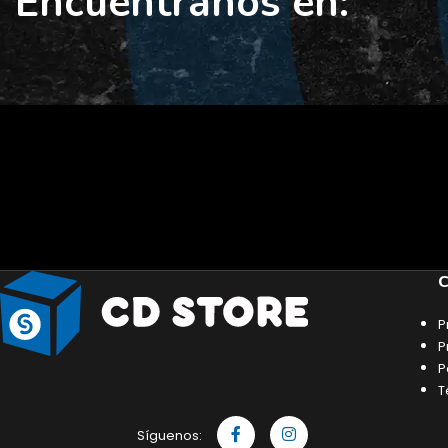
Encuéntranos en:
C
P
P
P
T
Síguenos: