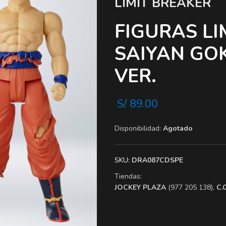
LIMIT BREAKER
FIGURAS LI
SAIYAN GO
VER.
S/
89.00
Disponibilidad:
Agotado
SKU:
DRA087CDSPE
Tiendas:
​JOCKEY PLAZA
(977 205 138),
​C