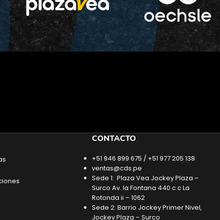
CONTACTO
+51 946 899 675 / +51 977 205 138
as
ventas@cds.pe
Sede 1: Plaza Vea Jockey Plaza –
ciones
Surco Av. la Fontana 440 c.c La
Rotonda ii – 1062
Sede 2: Barrio Jockey Primer Nivel,
Jockey Plaza – Surco