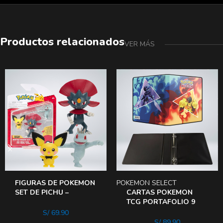
Productos relacionados
VER MÁS
FIGURAS DE POKEMON
POKEMON SELECT
SET DE PICHU –
CARTAS POKEMON
MACHOP – WEAVILE
TCG PORTAFOLIO 9
POCKET PROBINDER
S/
69.90
ARMAROCERUL
S/
89.90