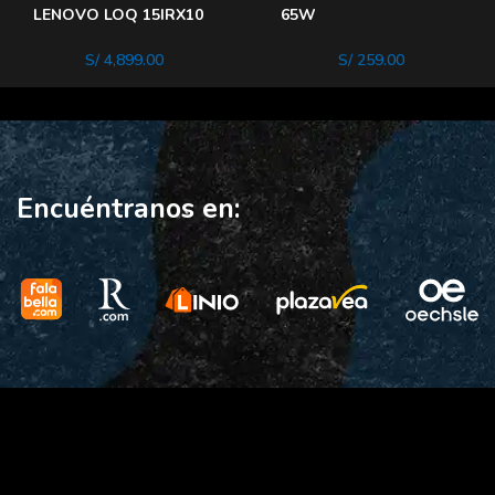
LENOVO LOQ 15IRX10
65W
INTEL CORE i7 13700HX
MULTIDISPOSITIVO
MEMORIA 16GB DDR5
S/
4,899.00
S/
259.00
DISCO 512GB
Encuéntranos en: