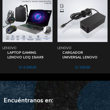
LENOVO
LENOVO
LAPTOP GAMING
CARGADOR
LENOVO LOQ 15IAX9
UNIVERSAL LENOVO
CORE i5-12450HX
USB-C DE 65W
MEMORIA 16GB DISCO
S/
4,399.00
S/
259.00
512GB
Encuéntranos en: