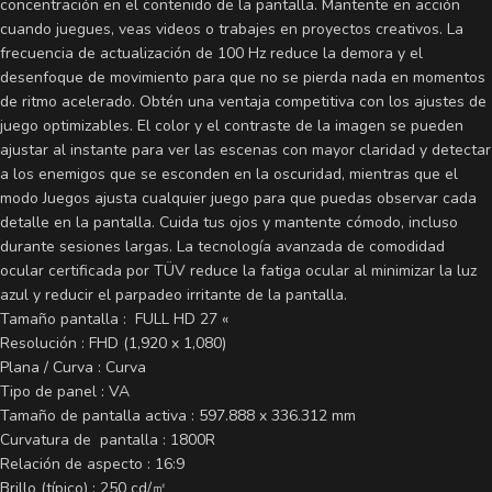
concentración en el contenido de la pantalla. Mantente en acción
cuando juegues, veas videos o trabajes en proyectos creativos. La
frecuencia de actualización de 100 Hz reduce la demora y el
desenfoque de movimiento para que no se pierda nada en momentos
de ritmo acelerado. Obtén una ventaja competitiva con los ajustes de
juego optimizables. El color y el contraste de la imagen se pueden
ajustar al instante para ver las escenas con mayor claridad y detectar
a los enemigos que se esconden en la oscuridad, mientras que el
modo Juegos ajusta cualquier juego para que puedas observar cada
detalle en la pantalla. Cuida tus ojos y mantente cómodo, incluso
durante sesiones largas. La tecnología avanzada de comodidad
ocular certificada por TÜV reduce la fatiga ocular al minimizar la luz
azul y reducir el parpadeo irritante de la pantalla.
Tamaño pantalla : FULL HD 27 «
Resolución : FHD (1,920 x 1,080)
Plana / Curva : Curva
Tipo de panel : VA
Tamaño de pantalla activa : 597.888 x 336.312 mm
Curvatura de pantalla : 1800R
Relación de aspecto : 16:9
Brillo (típico) : 250 cd/㎡