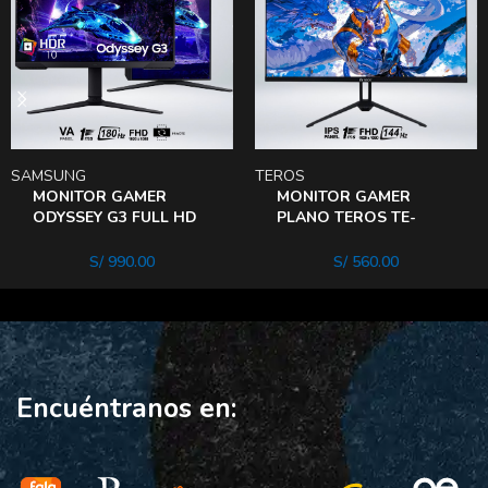
SAMSUNG
TEROS
MONITOR GAMER
MONITOR GAMER
ODYSSEY G3 FULL HD
PLANO TEROS TE-
32″ VA 180HZ 1MS
2714S, 27″ FHD IPS,
HDr10
144HZ, 1 MS
S/
990.00
S/
560.00
LS32DG300ELXPE
Encuéntranos en: