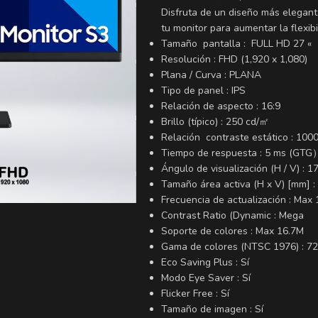
Disfruta de un diseño más elegante
tu monitor para aumentar la flexi
Tamaño pantalla : FULL HD 27 «
Resolución : FHD (1,920 x 1,080)
Plana / Curva : PLANA
Tipo de panel : IPS
Relación de aspecto : 16:9
Brillo (típico) : 250 cd/㎡
Relación contraste estático : 1000
Tiempo de respuesta : 5 ms (GTG
Ángulo de visualización (H / V) : 1
Tamaño área activa (H x V) [mm] :
Frecuencia de actualización : Max
Contrast Ratio (Dynamic : Mega
Soporte de colores : Max 16.7M
Gama de colores (NTSC 1976) : 72
Eco Saving Plus : Sí
Modo Eye Saver : Sí
Flicker Free : Sí
Tamaño de imagen : Sí