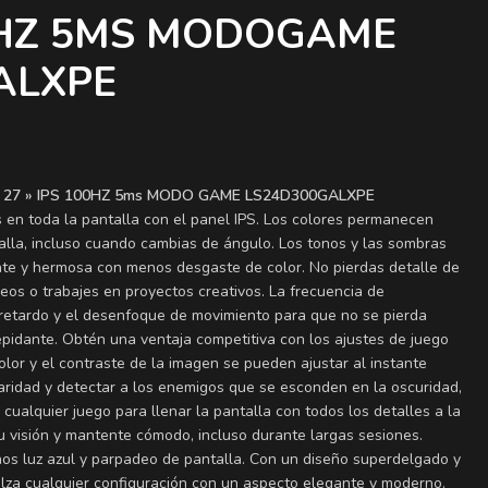
00HZ 5MS MODOGAME
ALXPE
 27 » IPS 100HZ 5ms MODO GAME LS24D300GALXPE
s en toda la pantalla con el panel IPS. Los colores permanecen
ntalla, incluso cuando cambias de ángulo. Los tonos y las sombras
nte y hermosa con menos desgaste de color. No pierdas detalle de
eos o trabajes en proyectos creativos. La frecuencia de
 retardo y el desenfoque de movimiento para que no se pierda
pidante. Obtén una ventaja competitiva con los ajustes de juego
color y el contraste de la imagen se pueden ajustar al instante
aridad y detectar a los enemigos que se esconden en la oscuridad,
cualquier juego para llenar la pantalla con todos los detalles a la
tu visión y mantente cómodo, incluso durante largas sesiones.
os luz azul y parpadeo de pantalla. Con un diseño superdelgado y
ealza cualquier configuración con un aspecto elegante y moderno.