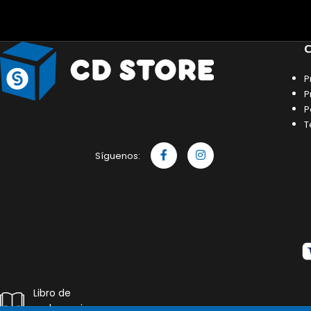
C
P
P
P
T
Síguenos:
Libro de
reclamaciones