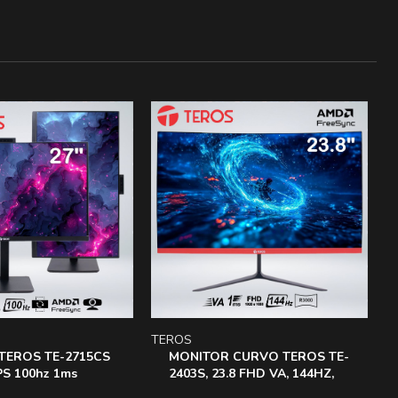
TEROS
T
TEROS TE-2715CS
MONITOR CURVO TEROS TE-
PS 100hz 1ms
2403S, 23.8 FHD VA, 144HZ,
WEBCAM PIVOT
1MS, HDMI, DP, EARPHONE