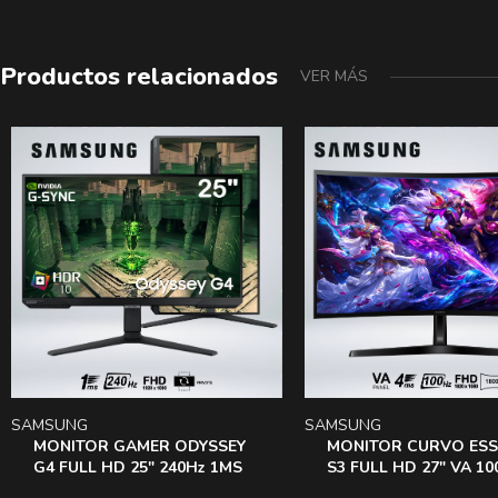
Productos relacionados
VER MÁS
SAMSUNG
SAMSUNG
MONITOR GAMER ODYSSEY
MONITOR CURVO ESS
G4 FULL HD 25″ 240Hz 1MS
S3 FULL HD 27″ VA 10
HDR10 LS25BG402ENXGO
4ms 1800R MODO GA