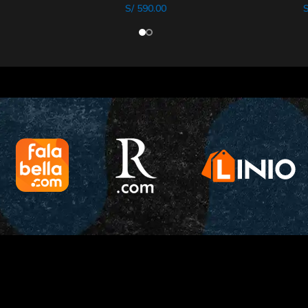
S/
590.00
S