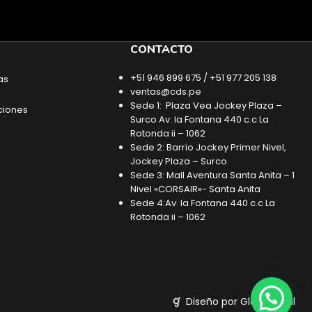
CONTACTO
+51 946 899 675 / +51 977 205 138
as
ventas@cds.pe
Sede 1: Plaza Vea Jockey Plaza –
ciones
Surco Av. la Fontana 440 c.c La
Rotonda ii – 1062
Sede 2: Barrio Jockey Primer Nivel,
Jockey Plaza – Surco
Sede 3: Mall Aventura Santa Anita – 1
Nivel «CORSAIR»- Santa Anita
Sede 4:Av. la Fontana 440 c.c La
Rotonda ii – 1062
Diseño por Glob Digital