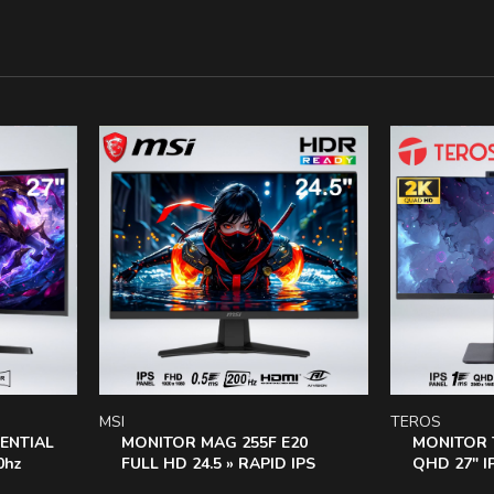
MSI
TEROS
ENTIAL
MONITOR MAG 255F E20
MONITOR 
0hz
FULL HD 24.5 » RAPID IPS
QHD 27″ I
MER
200HZ 0.5MS HDR ready AI
SPEAKER 