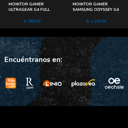
MONITOR GAMER
MONITOR GAMER
ULTRAGEAR G4 FULL
SAMSUNG ODYSSEY G4
HD 27 » IPS 240hz 1ms
FULL HD 27″
RGB HDR10 G-SYNC
LS27BG402ENXGO
S/
880.00
S/
1,100.00
Free Sync
240Hz 1ms HDr10
Encuéntranos en: