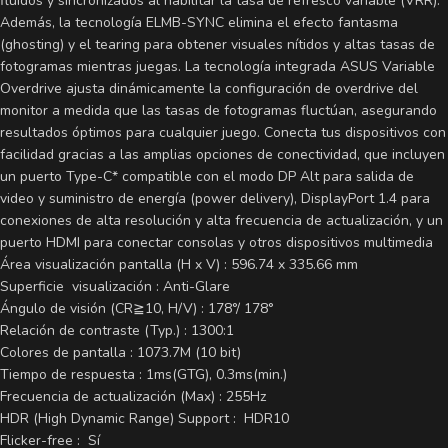
fluidos y sincronizados al habilitar la tasa de refresco variable (VRR).
Además, la tecnología ELMB-SYNC elimina el efecto fantasma
(ghosting) y el tearing para obtener visuales nítidos y altas tasas de
fotogramas mientras juegas. La tecnología integrada ASUS Variable
Overdrive ajusta dinámicamente la configuración de overdrive del
monitor a medida que las tasas de fotogramas fluctúan, asegurando
resultados óptimos para cualquier juego. Conecta tus dispositivos con
facilidad gracias a las amplias opciones de conectividad, que incluyen
un puerto Type-C* compatible con el modo DP Alt para salida de
video y suministro de energía (power delivery), DisplayPort 1.4 para
conexiones de alta resolución y alta frecuencia de actualización, y un
puerto HDMI para conectar consolas y otros dispositivos multimedia
Área visualización pantalla (H x V) : 596.74 x 335.66 mm
Superficie visualización : Anti-Glare
Ángulo de visión (CR≧10, H/V) : 178°/ 178°
Relación de contraste (Typ.) : 1300:1
Colores de pantalla : 1073.7M (10 bit)
Tiempo de respuesta : 1ms(GTG), 0.3ms(min.)
Frecuencia de actualización (Max) : 255Hz
HDR (High Dynamic Range) Support : HDR10
Flicker-free : Sí