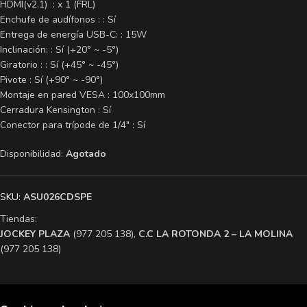
HDMI(v2.1) : x 1 (FRL)
Enchufe de audífonos : : Sí
Entrega de energía USB-C: : 15W
Inclinación: : Sí (+20° ~ -5°)
Giratorio : : Sí (+45° ~ -45°)
Pivote : Sí (+90° ~ -90°)
Montaje en pared VESA : 100x100mm
Cerradura Kensington : Sí
Conector para trípode de 1/4″ : Sí
Disponibilidad:
Agotado
SKU:
ASU026CDSPE
Tiendas:
​JOCKEY PLAZA
(977 205 138),
​C.C LA ROTONDA 2 – LA MOLINA
(977 205 138)