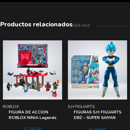
Productos relacionados
VER MÁS
ROBLOX
S.H FIGUARTS
FIGURA DE ACCION
FIGURAS S.H FIGUARTS
ROBLOX NINJA Legends
DBZ – SUPER SAIYAN
GOD VEGETA
UNWAVERING SAIYAN
S/
250.00
S/
309.00