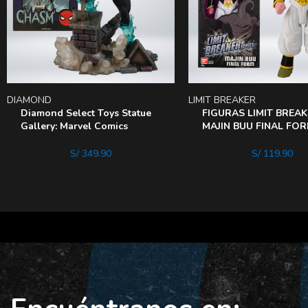
DIAMOND
LIMIT BREAKER
Diamond Select Toys Statue
FIGURAS LIMIT BREA
Gallery: Marvel Comics
MAJIN BUU FINAL FO
Spider Man – Chasm
30Cm
S/
349.90
S/
119.90