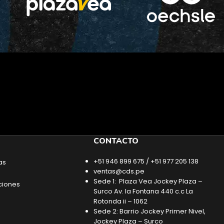
CONTACTO
+51 946 899 675 / +51 977 205 138
as
ventas@cds.pe
Sede 1: Plaza Vea Jockey Plaza –
ciones
Surco Av. la Fontana 440 c.c La
Rotonda ii – 1062
Sede 2: Barrio Jockey Primer Nivel,
Jockey Plaza – Surco