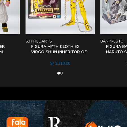
S.H FIGUARTS
BANPRESTO
KER
FIGURA MYTH CLOTH EX
FIGURA B
RM
VIRGO SHUN INHERITOR OF
NARUTO SH
THE GOLD CLOTH
Hyuga
S/
1,310.00