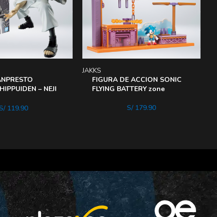
JAKKS
B
ANPRESTO
FIGURA DE ACCION SONIC
IPPUIDEN – NEJI
FLYING BATTERY zone
S/
179.90
S/
119.90