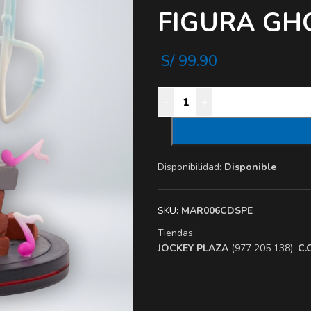
FIGURA GH
S/
99.90
-
+
Disponibilidad:
Disponible
SKU:
MAR006CDSPE
Tiendas:
​JOCKEY PLAZA
(977 205 138),
​C