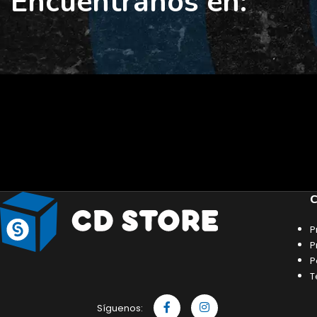
Encuéntranos en:
C
P
P
P
T
Síguenos: