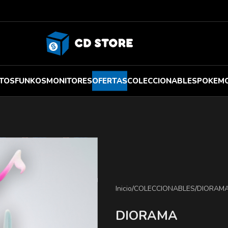
TOS
FUNKOS
MONITORES
OFERTAS
COLECCIONABLES
POKEM
Inicio
/
COLECCIONABLES
/
DIORAM
DIORAMA