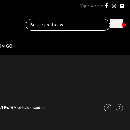
Síguenos en:
ON GO
A
/
FIGURA GHOST spider