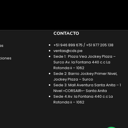
CONTACTO
+51 946 899 675 / +51 977 205 138
as
ventas@cds.pe
Sede 1: Plaza Vea Jockey Plaza –
ciones
Surco Av. la Fontana 440 c.c La
Rotonda ii – 1062
Sede 2: Barrio Jockey Primer Nivel,
Jockey Plaza – Surco
Sede 3: Mall Aventura Santa Anita – 1
Nivel «CORSAIR»- Santa Anita
Sede 4:Av. la Fontana 440 c.c La
Rotonda ii – 1062