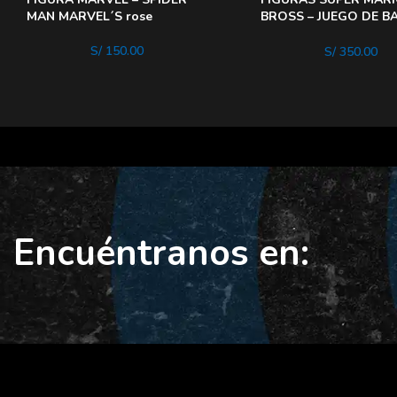
MAN MARVEL´S rose
BROSS – JUEGO DE B
DELUXE Bowser
S/
150.00
S/
350.00
Encuéntranos en: