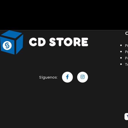
C
P
P
P
T
Síguenos: