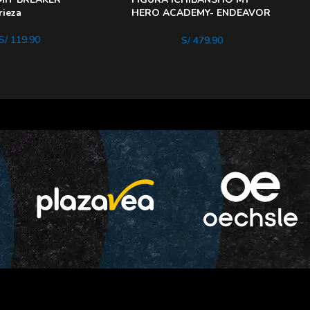
ieza
HERO ACADEMY- ENDEAVOR
WILl
S/
119.90
S/
479.90