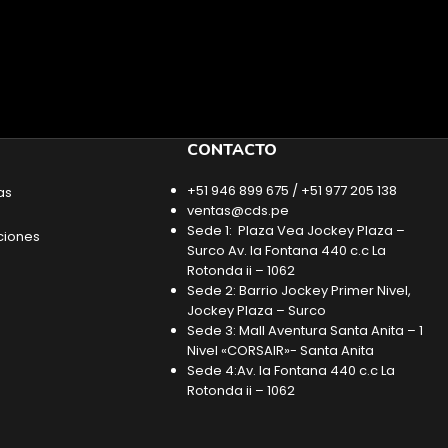
CONTACTO
+51 946 899 675 / +51 977 205 138
as
ventas@cds.pe
Sede 1: Plaza Vea Jockey Plaza –
ciones
Surco Av. la Fontana 440 c.c La
Rotonda ii – 1062
Sede 2: Barrio Jockey Primer Nivel,
Jockey Plaza – Surco
Sede 3: Mall Aventura Santa Anita – 1
Nivel «CORSAIR»- Santa Anita
Sede 4:Av. la Fontana 440 c.c La
Rotonda ii – 1062