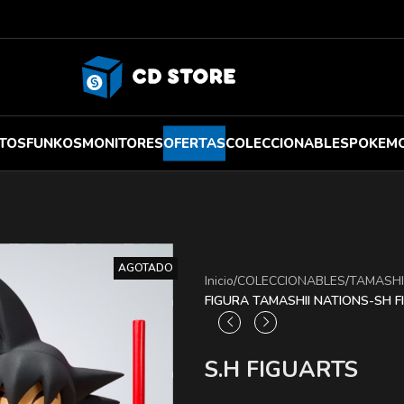
TOS
FUNKOS
MONITORES
OFERTAS
COLECCIONABLES
POKEM
AGOTADO
Inicio
/
COLECCIONABLES
/
TAMASHI
FIGURA TAMASHII NATIONS-SH F
S.H FIGUARTS