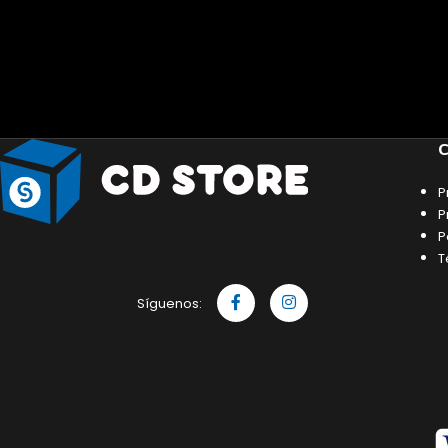
C
P
P
P
T
Síguenos: