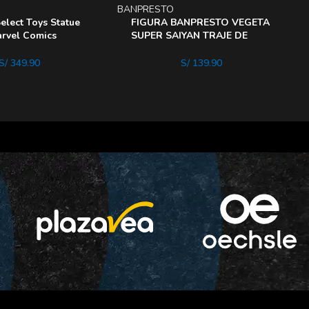
BANPRESTO
B
lect Toys Statue
FIGURA BANPRESTO VEGETA
arvel Comics
SUPER SAIYAN TRAJE DE
n – Chasm
Combate
S/
349.90
S/
139.90