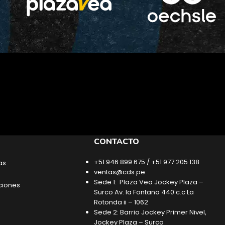
CONTACTO
+51 946 899 675 / +51 977 205 138
as
ventas@cds.pe
Sede 1: Plaza Vea Jockey Plaza –
ciones
Surco Av. la Fontana 440 c.c La
Rotonda ii – 1062
Sede 2: Barrio Jockey Primer Nivel,
Jockey Plaza – Surco