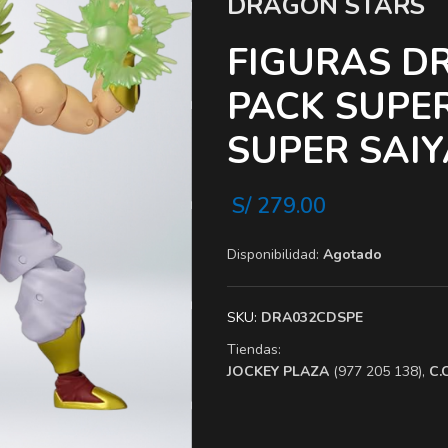
DRAGON STARS
FIGURAS D
PACK SUPER
SUPER SAI
S/
279.00
Disponibilidad:
Agotado
SKU:
DRA032CDSPE
Tiendas:
​JOCKEY PLAZA
(977 205 138),
​C