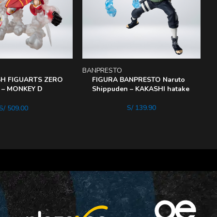
BANPRESTO
B
SH FIGUARTS ZERO
FIGURA BANPRESTO Naruto
 – MONKEY D
Shippuden – KAKASHI hatake
S/
139.90
S/
509.00