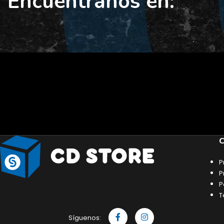
Encuéntranos en:
C
P
P
P
T
Síguenos: